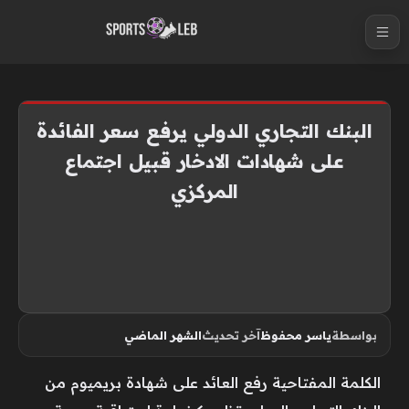
S
k
i
p
t
البنك التجاري الدولي يرفع سعر الفائدة
o
على شهادات الادخار قبيل اجتماع
c
المركزي
o
n
t
e
n
t
بواسطة
ياسر محفوظ
آخر تحديث
الشهر الماضي
الكلمة المفتاحية رفع العائد على شهادة بريميوم من