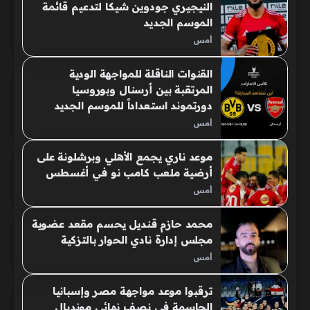
النيجيري جودوين شيكا لتدعيم قائمة
الموسم الجديد
أمس
القنوات الناقلة للمواجهة الودية
المرتقبة بين أرسنال وبوروسيا
دورتموند استعداداً للموسم الجديد
أمس
موعد ناري يجمع الأهلي وبرشلونة على
أرضية ملعب كامب نو في أغسطس
أمس
محمد حازم قنديل يحسم مقعد عضوية
مجلس إدارة نادي الحوار بالتزكية
أمس
ترقبوا موعد مواجهة مصر وإسبانيا
الحاسمة في نصف نهائي مونديال