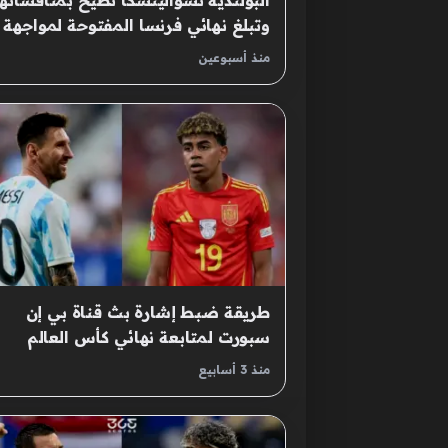
البولندية تشوالينسكا تطيح بمنافساتها
وتبلغ نهائي فرنسا المفتوحة لمواجهة
أندريفا الحاسمة
منذ أسبوعين
طريقة ضبط إشارة بث قناة بي إن
سبورت لمتابعة نهائي كأس العالم
منذ 3 أسابيع