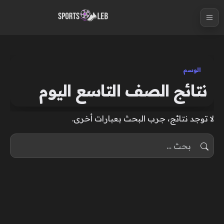
S
k
i
p
t
الوسم
o
نتائج الصف التاسع اليوم
c
o
لا توجد نتائج، جرب البحث بعبارات أخرى.
n
t
البحث عن:
e
n
t