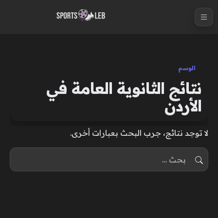
S
k
i
p
t
الوسم
o
نتائج الثانوية العامة في
c
الأردن
o
n
t
لا توجد نتائج، جرب البحث بعبارات أخرى.
e
البحث عن:
n
t