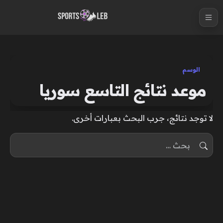
S
k
i
p
t
الوسم
o
موعد نتائج التاسع سوريا
c
o
لا توجد نتائج، جرب البحث بعبارات أخرى.
n
t
البحث عن:
e
n
t