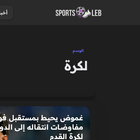
S
أخبا
k
i
p
t
o
الوسم
c
لكرة
o
n
t
e
n
t
غموض يحيط بمستقبل فوزي
مفاوضات انتقاله إلى الدو
لكرة القدم