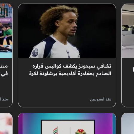
تشافي سيمونز يكشف كواليس قراره
منتخ
م
الصادم بمغادرة أكاديمية برشلونة لكرة
في بط
القدم نهائياً
منذ أسبوعين
منذ 