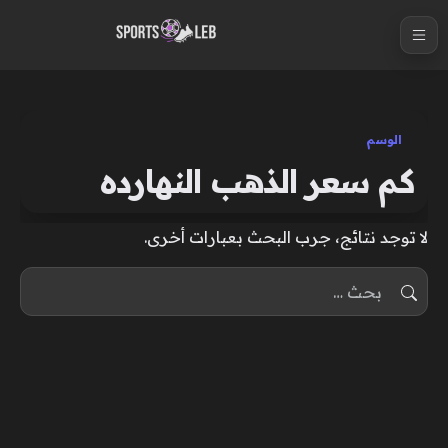
S
k
i
p
t
الوسم
o
كم سعر الذهب النهارده
c
o
لا توجد نتائج، جرب البحث بعبارات أخرى.
n
t
البحث عن:
e
n
t