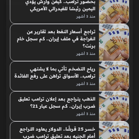
بحضور ترامب.. كيفن وارش يؤدي
اليمين رئيسًا للفيدرالي الأمريكي
منذ 3 أشهر
تراجع أسعار النفط بعد تقارير عن
انفراجة في ملف إيران.. كم سجل خام
برنت؟
منذ 3 أشهر
رياح التضخم تأتي بما لا يشتهي
ترامب.. الأسواق تراهن على رفع الفائدة
منذ 3 أشهر
الذهب يتراجع بعد إعلان ترامب تعليق
ضرب إيران.. كم سجل عيار 21؟
منذ 3 أشهر
خسر 25 قرشًا.. الدولار يعاود التراجع
أمام الجنيه بعد تعليق ترامب ضرب