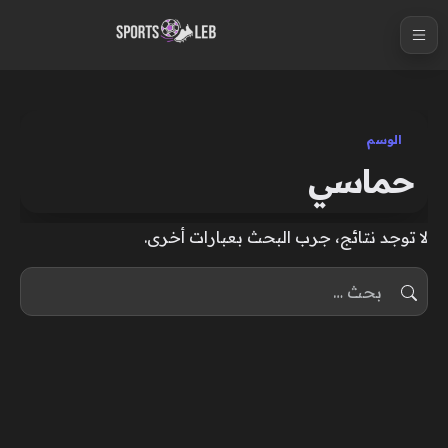
S
k
i
p
t
الوسم
o
حماسي
c
o
لا توجد نتائج، جرب البحث بعبارات أخرى.
n
t
البحث عن:
e
n
t