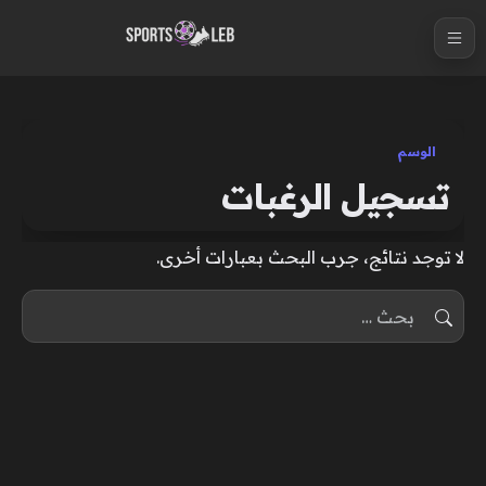
S
k
i
p
t
الوسم
o
تسجيل الرغبات
c
o
لا توجد نتائج، جرب البحث بعبارات أخرى.
n
t
البحث عن:
e
n
t