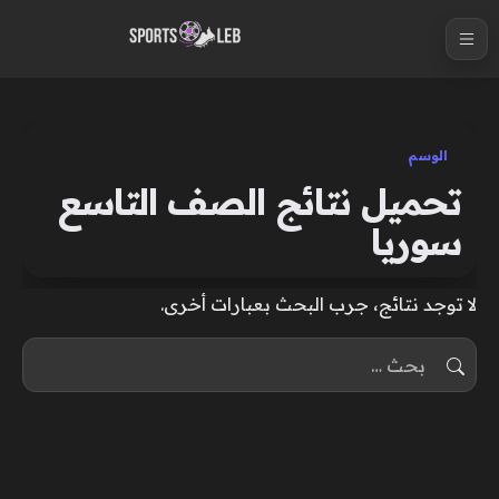
S
k
i
p
t
الوسم
o
تحميل نتائج الصف التاسع
c
سوريا
o
n
t
لا توجد نتائج، جرب البحث بعبارات أخرى.
e
البحث عن:
n
t