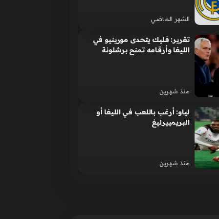
الشهر الماضي
تقرير: فليك يتحدى مورينيو في
الليغا وأرقامه تمنح برشلونة
الأفضلية
منذ شهرين
لياو: أرغب باللعب في الليغا أو
البريمييرليغ
منذ شهرين