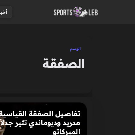
S
أخبا
k
i
p
t
o
الوسم
c
الصفقة
o
n
t
e
n
t
تفاصيل الصفقة القياسية 
مدريد وديوماندي تثير جدلاً
الميركاتو