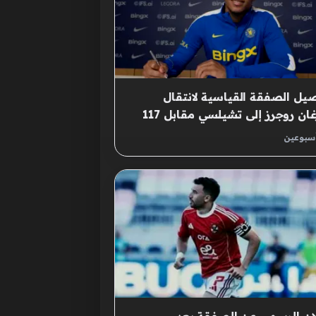
يل الصفقة القياسية لانتقال
مورغان روجرز إلى تشيلسي مقابل 117
ن إسترليني
أسبوعين