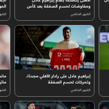
ال
الأهلى يتمسك بضم إبراهيم عادل
الإع
ومفاوضات لحسم الصفقة بعد كأس
المو
العالم
للان
الشهر الماضي
الشه
إبراهيم عادل على رادار الأهلي مجددًا..
مانش
وتحركات لحسم الصفقة
ماتي
الشهر الماضي
الشه
جنيه