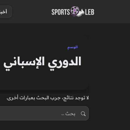
S
أخبا
k
i
p
t
o
الوسم
c
الدوري الإسباني ا
o
n
t
e
n
لا توجد نتائج، جرب البحث بعبارات أخرى.
t
البحث عن: