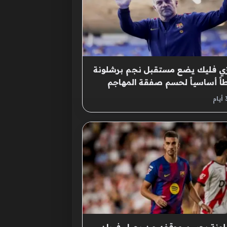
زي فليك يضع مستقبل نجم برشلونة
ً أساسياً لحسم صفقة المهاجم
يد