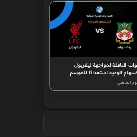
وات الناقلة لمواجهة ليفربول
سهام الودية استعدادًا للموسم
وي الجديد
بوع الماضي