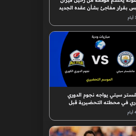
ونة يحسم موقفه من رحيل فيران
س بقرار مفاجئ بشأن عقده الجديد
ستر سيتي يواجه نجوم الدوري
ري في محطته التحضيرية قبل
اق الموسم الجديد