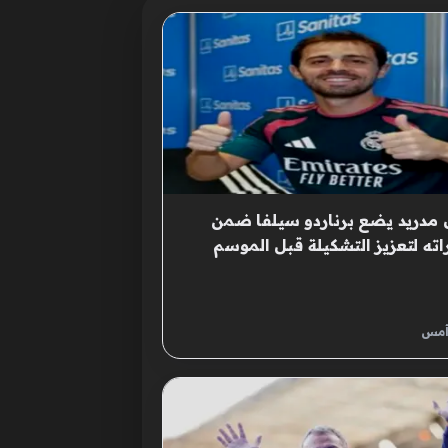
 مدريد يضع برناردو سيلفا ضمن
اته لتعزيز التشكيلة قبل الموسم
يد
أمس