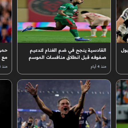
بول
القادسية ينجح في ضم الغنام لتدعيم
حمزة
صفوفه قبل انطلاق منافسات الموسم
مع ن
الجديد
منذ 4 أيام
منذ 4 أيام