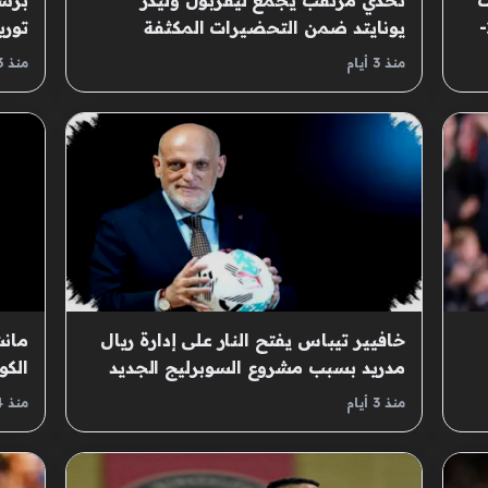
ت
تحدي مرتقب يجمع ليفربول وليدز
برشل
الأوروبية الخمس الكبرى لموسم 2026-
يونايتد ضمن التحضيرات المكثفة
توري
لانطلاق الموسم الكروي الجديد
منذ 3 أيام
منذ 3 أيام
خافيير تيباس يفتح النار على إدارة ريال
مانش
مدريد بسبب مشروع السوبرليج الجديد
الكو
انطل
منذ 3 أيام
منذ 4 أيام