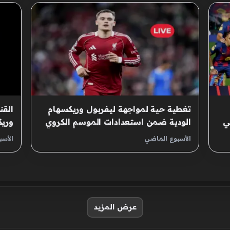
تغطية حية لمواجهة ليفربول وريكسهام
القن
ي
الودية ضمن استعدادات الموسم الكروي
وريك
الجديد
الكر
الأسبوع الماضي
الأس
عرض المزيد