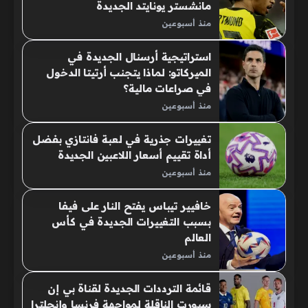
مانشستر يونايتد الجديدة
منذ أسبوعين
استراتيجية أرسنال الجديدة في
الميركاتو: لماذا يتجنب أرتيتا الدخول
في صراعات مالية؟
منذ أسبوعين
تغييرات جذرية في لعبة فانتازي بفضل
أداة تقييم أسعار اللاعبين الجديدة
منذ أسبوعين
خافيير تيباس يفتح النار على فيفا
بسبب التغييرات الجديدة في كأس
العالم
منذ أسبوعين
قائمة الترددات الجديدة لقناة بي إن
سبورت الناقلة لمواجهة فرنسا وإنجلترا