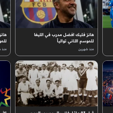
هانز فليك افضل مدرب في الليغا
هانز
للموسم الثاني توالياً
للمو
منذ شهرين
منذ 