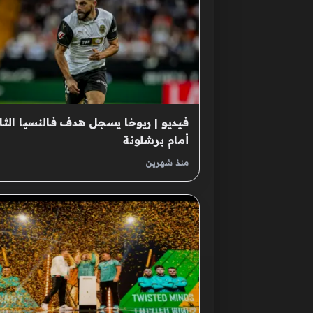
فيديو | ريوخا يسجل هدف فالنسيا الثا
أمام برشلونة
منذ شهرين