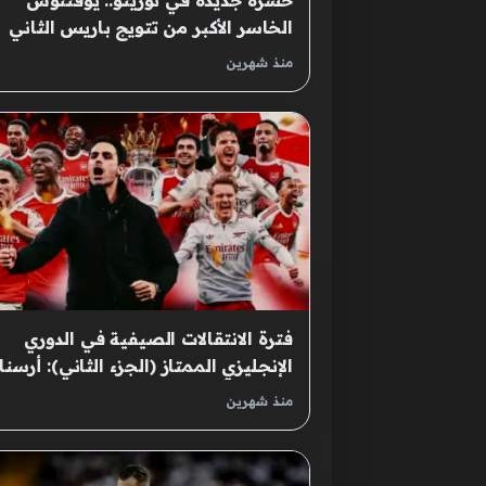
حسرة جديدة في تورينو.. يوفنتوس
الخاسر الأكبر من تتويج باريس الثاني
بدوري الأبطال
منذ شهرين
فترة الانتقالات الصيفية في الدوري
الإنجليزي الممتاز (الجزء الثاني): أرسنا
ما الذي يجب شراؤه لتجنب خسارة
منذ شهرين
اللقب؟