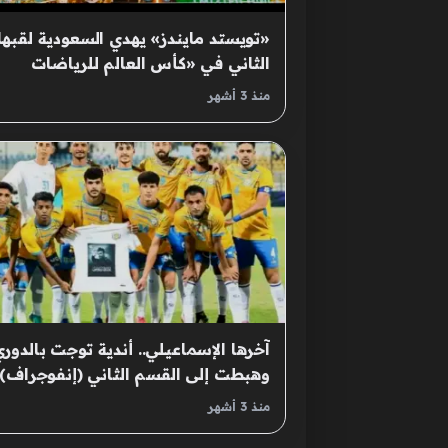
«تويستد مايندز» يهدي السعودية لقبها
الثاني في «كأس العالم للرياضات
الإلكترونية»
منذ 3 أشهر
آخرها الإسماعيلي.. أندية توجت بالدور
وهبطت إلى القسم الثاني (إنفوجراف)
منذ 3 أشهر