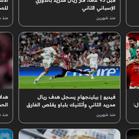
قبل 93 عامًا، فاز ريال مدريد بالدوري
الأس
الإسباني الثاني
للمح
منذ شهرين
منذ 
فيديو | بيلينجهام يسجل هدف ريال
هداف
ل:
مدريد الثاني وأتلتيك بلباو يقلص الفارق
الحذ
منذ شهرين
منذ 