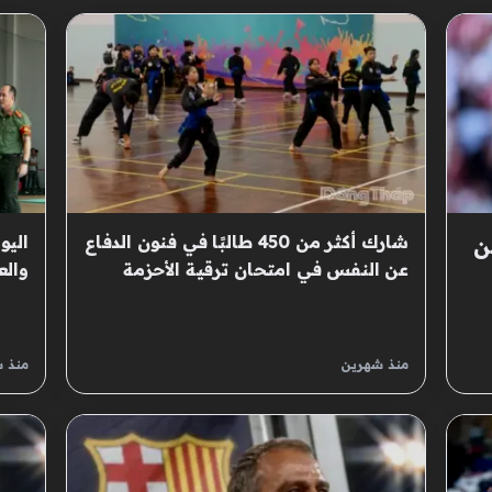
شارك أكثر من 450 طالبًا في فنون الدفاع
اليو
ن
عن النفس في امتحان ترقية الأحزمة
والع
الثاني لفنون الدفاع عن النفس التقليدية
الشع
في مقاطعة دونغ ثاب.
في م
وإطل
منذ شهرين
منذ 
120 مترًا.