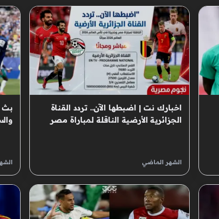
اخبارك نت | اضبطها الآن.. تردد القناة
بث م
الجزائرية الأرضية الناقلة لمباراة مصر
والس
وبلجيكا في كأس العالم 2026 مجانًا
الشهر الماضي
الشه