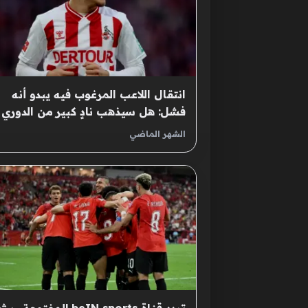
انتقال اللاعب المرغوب فيه يبدو أنه
فشل: هل سيذهب نادٍ كبير من الدوري
الإنجليزي الممتاز الآن بكل قوة من أجل
الشهر الماضي
سعيد إل مالا لاعب كولن؟