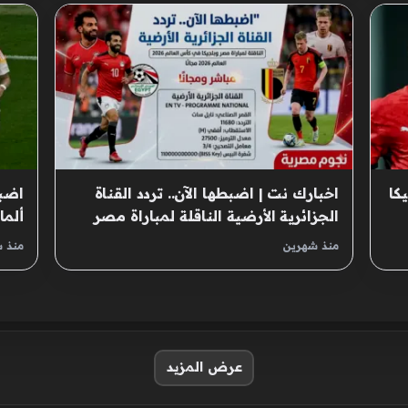
كا
اخبارك نت | اضبطها الآن.. تردد القناة
اضبط
الجزائرية الأرضية الناقلة لمباراة مصر
ألما
وبلجيكا في كأس العالم 2026 مجانًا
منذ شهرين
منذ 
عرض المزيد