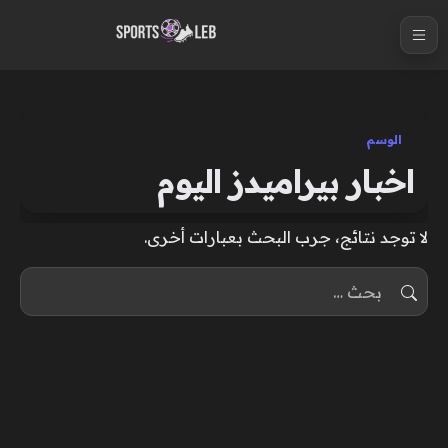
S
k
i
p
t
الوسم
o
اخبار بيراميدز اليوم
c
o
لا توجد نتائج، جرب البحث بعبارات أخرى.
n
t
البحث عن:
e
n
t