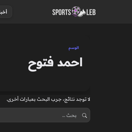
S
أخبا
k
i
p
t
o
الوسم
c
احمد فتوح
o
n
t
e
n
لا توجد نتائج، جرب البحث بعبارات أخرى.
t
البحث عن: