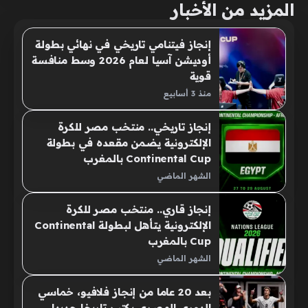
المزيد من الأخبار
إنجاز فيتنامي تاريخي في نهائي بطولة
أوديشن آسيا لعام 2026 وسط منافسة
قوية
منذ 3 أسابيع
إنجاز تاريخي.. منتخب مصر للكرة
الإلكترونية يضمن مقعده في بطولة
Continental Cup بالمغرب
الشهر الماضي
إنجاز قاري.. منتخب مصر للكرة
الإلكترونية يتأهل لبطولة Continental
Cup بالمغرب
الشهر الماضي
بعد 20 عاما من إنجاز فلافيو، خماسي
الدوري المصري يكتب تاريخا جديدا