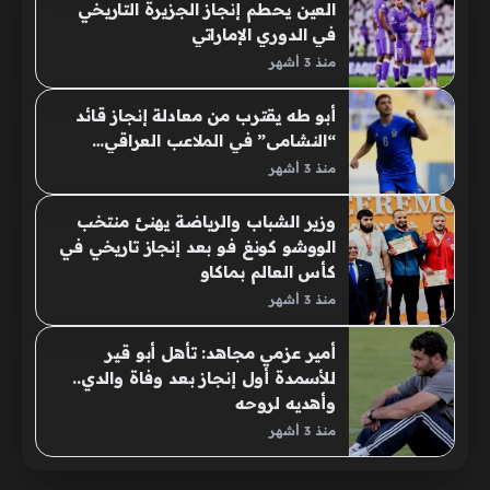
العين يحطم إنجاز الجزيرة التاريخي
في الدوري الإماراتي
منذ 3 أشهر
أبو طه يقترب من معادلة إنجاز قائد
“النشامى” في الملاعب العراقي…
منذ 3 أشهر
وزير الشباب والرياضة يهنئ منتخب
الووشو كونغ فو بعد إنجاز تاريخي في
كأس العالم بماكاو
منذ 3 أشهر
أمير عزمي مجاهد: تأهل أبو قير
للأسمدة أول إنجاز بعد وفاة والدي..
وأهديه لروحه
منذ 3 أشهر