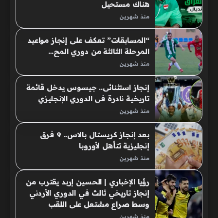
هناك مستحيل
منذ شهرين
“المسابقات” تعكف على إنجاز مواعيد
المرحلة الثالثة من دوري المح…
منذ شهرين
إنجاز استثنائى.. جيسوس يدخل قائمة
تاريخية نادرة فى الدوري الإنجليزي
منذ شهرين
بعد إنجاز كريستال بالاس.. 9 فرق
إنجليزية تتأهل لأوروبا
منذ شهرين
رؤيا الإخباري | الحسين إربد يقترب من
إنجاز تاريخي ثالث في الدوري الأردني
وسط صراع مشتعل على اللقب
منذ شهرين