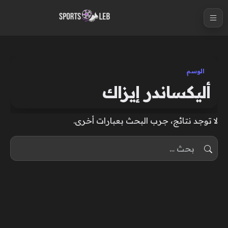
S
k
i
p
t
الوسم
o
أليكساندر إيزاك
c
o
لا توجد نتائج، جرب البحث بعبارات أخرى.
n
t
البحث عن:
e
n
t