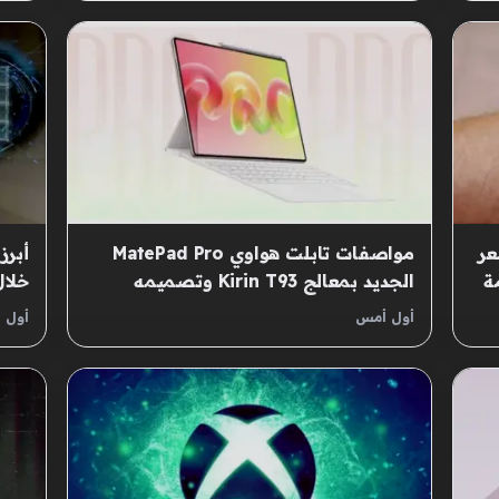
عر
مواصفات تابلت هواوي MatePad Pro
أبرز
ة
الجديد بمعالج Kirin T93 وتصميمه
خلال
المبتكر
أول أمس
أول 