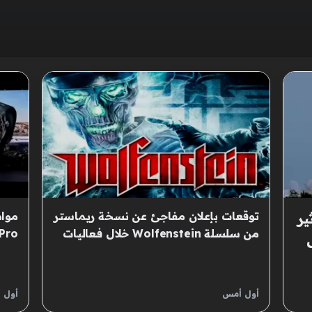
توقعات بإعلان مفاجئ عن نسخة ريماستر
مواص
ير
من سلسلة Wolfenstein خلال فعاليات
QuakeCon 2026
المط
أول أمس
أول 