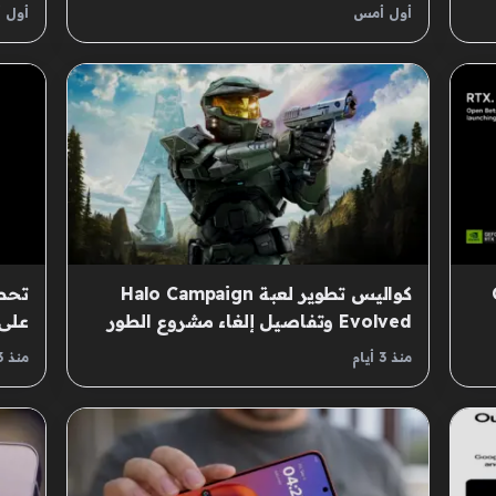
Ultra
بسط
أول أمس
أول 
كواليس تطوير لعبة Halo Campaign
تحط
Evolved وتفاصيل إلغاء مشروع الطور
على 
الجماعي المثير للجدل
منذ 3 أيام
منذ 3 أيام