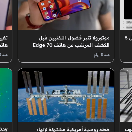
مواصفات ثورية في ساعة جوجل بكسل 5
موتورولا تثير فضول التقنيين قبل
تغيي
الكشف المرتقب عن هاتف Edge 70
هاتف
Neo
الجه
منذ 3 أيام
منذ 3 أيام
جنوب
خطة روسية أمريكية مشتركة لإنهاء