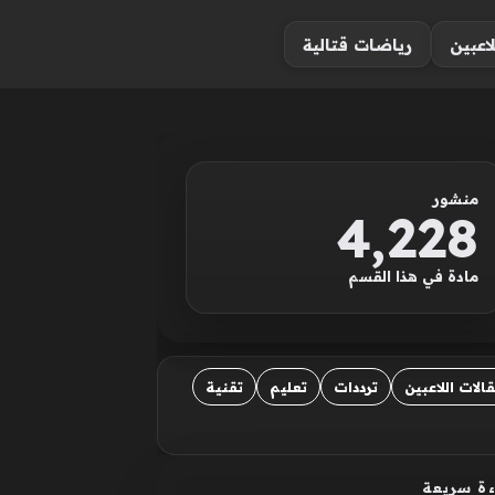
لاعبين
رياضات قتالية
منشور
4٬228
مادة في هذا القسم
قالات اللاعبين
ترددات
تعليم
تقنية
ءة سريعة