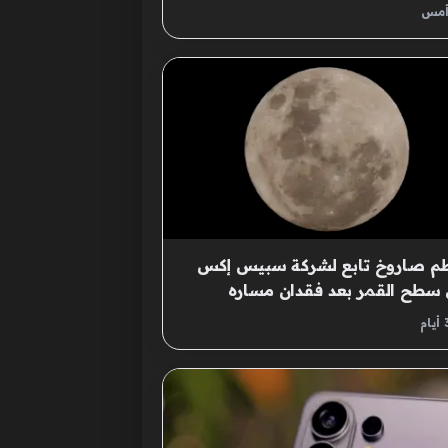
ح القمر
أمس
م صاروخ تابع لشركة سبيس إكس
سطح القمر بعد فقدان مساره