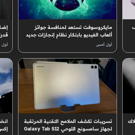
ف
مايكروسوفت تستعد لمنافسة جوائز
ألعاب الفيديو بابتكار نظام إنجازات جديد
قدرا
لمنصة إكس بوكس
الإن
أول أمس
أول 
اك
تسريبات تكشف الملامح التقنية المرتقبة
انخ
لجهاز سامسونج اللوحي Galaxy Tab S12
إكس