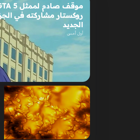
روكستار مشاركته في الجز
الجديد
أول أمس