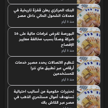
البنك المركزي يعلن قفزة تاريخية في
معدلات الشمول المالي داخل مصر
منذ 3 أيام
البورصة تفرض غرامات مالية على 16
شركة وصكاً بسبب مخالفة معايير
الإفصاح
منذ 3 أيام
تنظيم الاتصالات يحدد مصير خدمات
أرقامي عبر تطبيق ماي نترا
للمستخدمين
منذ 3 أيام
تحذيرات حكومية من أساليب احتيالية
تستهدف أموال مستثمري الذهب في
مصر عبر الكاش باك