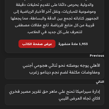
والدولية. يحرص دائمًا على تقديم تحليلات دقيقة
وموضوعية للمباريات، ونقل آخر الأخبار الرياضية إلى
الجمهور. كتاباته تجمع بين الدقة والبساطة، مما يجعلها
قريبة من كل متابع للرياضة. تابع مقالات مصطفى
لتتعرف على كل جديد في الملاعب.
1٬953 مادة منشورة
عرض صفحة الكاتب
Previous
الأهلي يوجه بوصلته نحو ثنائي هجومي أجنبي
ومفاوضات مكثفة لضم نجم دينامو زغرب
التالي
إدارة سيراميكا تمنح علي ماهر حق تقرير مصير فخري
لاكاي تجاه العرض الليبي