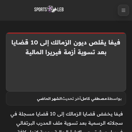
S
k
i
p
t
فيفا يقلص ديون الزمالك إلى 10 قضايا
o
بعد تسوية أزمة فيريرا المالية
c
o
n
t
e
n
بواسطة
مصطفي كامل
آخر تحديث
الشهر الماضي
t
فيفا يخفض قضايا الزمالك إلى 10 قضايا مسجلة في
سجلاته الرسمية بعد تسوية ملف المدرب البرتغالي
فيريرا، حيث تسعى الإدارة الحالية بجدية لإنهاء كافة