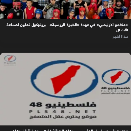
«ملاكمو الأوليمبي» في عهدة «الخبرة الروسية».. بروتوكول تعاون لصناعة
الأبطال
منذ 3 أشهر
موعد عرض مسلسل المؤسس اورهان الحلقة 24 هل يتم إنقاذ اورهان