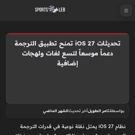
S
k
i
p
t
تحديثات iOS 27 تمنح تطبيق الترجمة
o
دعماً موسعاً لتسع لغات ولهجات
c
إضافية
o
n
t
e
n
t
بواسطة
تامر الطويل
آخر تحديث
الشهر الماضي
نظام iOS 27 يمثل نقلة نوعية في قدرات الترجمة