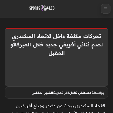
S
k
i
p
t
تحركات مكثفة داخل الاتحاد السكندري
o
لضم ثنائي أفريقي جديد خلال الميركاتو
c
المقبل
o
n
t
e
n
t
بواسطة
مصطفي كامل
آخر تحديث
الشهر الماضي
الاتحاد السكندرى يبحث عن دفندر وجناح أفريقيين