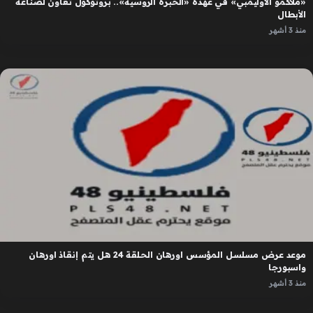
«ملاكمو الأوليمبي» في عهدة «الخبرة الروسية».. بروتوكول تعاون لصناعة
الأبطال
منذ 3 أشهر
موعد عرض مسلسل المؤسس اورهان الحلقة 24 هل يتم إنقاذ اورهان
واسبورجا
منذ 3 أشهر