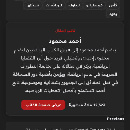
كأس
كريستيانو
لبطولة
للرياضات
نسختها
يعود
كاتب المقال
أحمد محمود
ينضم أحمد محمود إلى فريق الكتاب الرياضيين ليقدم
محتوى إخباري وتحليلي فريد حول أبرز القضايا
الرياضية. يركز في مقالاته على متابعة التطورات
السريعة في عالم الرياضة، ويؤمن بأهمية دور الصحافة
في نقل الحقائق إلى الجمهور بشفافية وموضوعية. تابع
أحمد لتستمتع بأفضل التغطيات الرياضية.
12٬323 مادة منشورة
عرض صفحة الكاتب
Previous