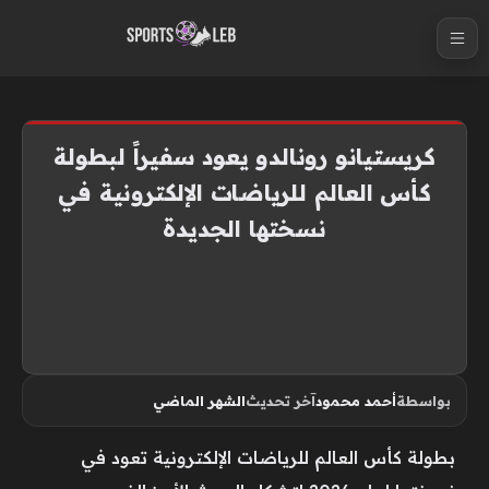
S
k
i
p
t
كريستيانو رونالدو يعود سفيراً لبطولة
o
كأس العالم للرياضات الإلكترونية في
c
نسختها الجديدة
o
n
t
e
n
t
بواسطة
أحمد محمود
آخر تحديث
الشهر الماضي
بطولة كأس العالم للرياضات الإلكترونية تعود في