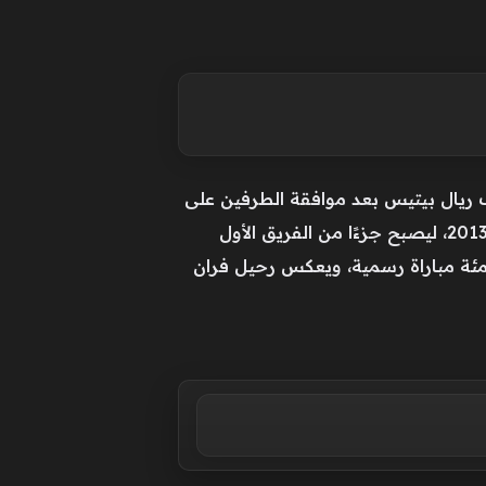
وف ريال بيتيس بعد موافقة الطرفين على
بنود التعاقد، ويغلق هذا الانتقال صفحة مهمة في مسيرة اللاعب الذي تدرج في أكاديمية النادي منذ عام 2013، ليصبح جزءًا من الفريق الأول
ئة مباراة رسمية، ويعكس رحيل فران