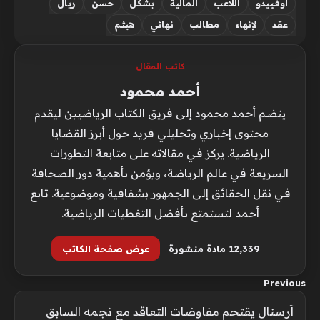
أوفييدو
اللاعب
المالية
بشكل
حسن
ريال
عقد
لإنهاء
مطالب
نهائي
هيثم
كاتب المقال
أحمد محمود
ينضم أحمد محمود إلى فريق الكتاب الرياضيين ليقدم
محتوى إخباري وتحليلي فريد حول أبرز القضايا
الرياضية. يركز في مقالاته على متابعة التطورات
السريعة في عالم الرياضة، ويؤمن بأهمية دور الصحافة
في نقل الحقائق إلى الجمهور بشفافية وموضوعية. تابع
أحمد لتستمتع بأفضل التغطيات الرياضية.
12٬339 مادة منشورة
عرض صفحة الكاتب
Previous
آرسنال يقتحم مفاوضات التعاقد مع نجمه السابق