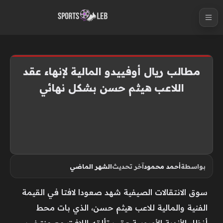
S
k
i
p
t
مطالب ريال أوفييدو المالية لإنهاء عقد
o
اللاعب هيثم حسن بشكل نهائي
c
o
n
t
e
n
بواسطة
أحمد محمود
آخر تحديث
الشهر الماضي
t
سوق الانتقالات الصيفية شهد صعودا لافتا في القيمة
الفنية والمالية للاعب هيثم حسن، الذي بات محط
أنظار الأندية الأوروبية عقب تألقه اللافت مع منتخب