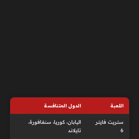
اللعبة
الدول المتنافسة
ستريت فايتر
اليابان، كوريا، سنغافورة،
6
تايلاند