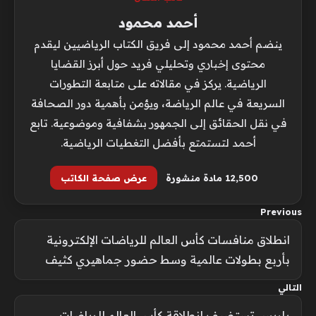
أحمد محمود
ينضم أحمد محمود إلى فريق الكتاب الرياضيين ليقدم
محتوى إخباري وتحليلي فريد حول أبرز القضايا
الرياضية. يركز في مقالاته على متابعة التطورات
السريعة في عالم الرياضة، ويؤمن بأهمية دور الصحافة
في نقل الحقائق إلى الجمهور بشفافية وموضوعية. تابع
أحمد لتستمتع بأفضل التغطيات الرياضية.
12٬500 مادة منشورة
عرض صفحة الكاتب
Previous
انطلاق منافسات كأس العالم للرياضات الإلكترونية
بأربع بطولات عالمية وسط حضور جماهيري كثيف
التالي
باريس تستضيف انطلاقة كأس العالم للرياضات