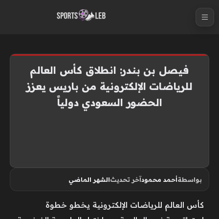
S
k
i
p
t
فيصل بن بندر: انطلاق كأس العالم
o
للرياضات الإلكترونية من باريس يعزز
c
الحضور السعودي دولياً
o
n
t
e
n
t
بواسطة
أحمد محمود
آخر تحديث
الشهر الماضي
كأس العالم للرياضات الإلكترونية يخطو خطوة