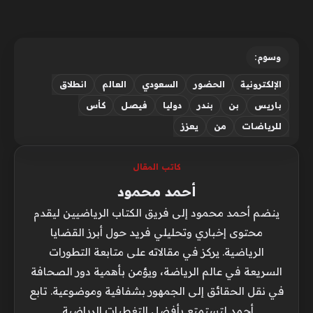
وسوم:
الإلكترونية
الحضور
السعودي
العالم
انطلاق
باريس
بن
بندر
دوليا
فيصل
كأس
للرياضات
من
يعزز
كاتب المقال
أحمد محمود
ينضم أحمد محمود إلى فريق الكتاب الرياضيين ليقدم
محتوى إخباري وتحليلي فريد حول أبرز القضايا
الرياضية. يركز في مقالاته على متابعة التطورات
السريعة في عالم الرياضة، ويؤمن بأهمية دور الصحافة
في نقل الحقائق إلى الجمهور بشفافية وموضوعية. تابع
أحمد لتستمتع بأفضل التغطيات الرياضية.