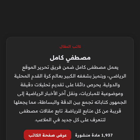
كاتب المقال
مصطفي كامل
يعمل مصطفى كامل ضمن فريق تحرير الموقع
الرياضي، ويتميز بشغفه الكبير بعالم كرة القدم المحلية
والدولية. يحرص دائمًا على تقديم تحليلات دقيقة
وموضوعية للمباريات، ونقل آخر الأخبار الرياضية إلى
الجمهور. كتاباته تجمع بين الدقة والبساطة، مما يجعلها
قريبة من كل متابع للرياضة. تابع مقالات مصطفى
لتتعرف على كل جديد في الملاعب.
1٬937 مادة منشورة
عرض صفحة الكاتب