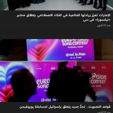
الإمارات تعزز ريادتها العالمية في الذكاء الاصطناعي بإطلاق مختبر
«نيكسورا» في دبي
منذ 3 أشهر
قواعد التصويت.. تحدٍّ جديد يتعلق بإسرائيل لمسابقة يوروفيجن
منذ 3 أشهر