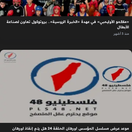
«ملاكمو الأوليمبي» في عهدة «الخبرة الروسية».. بروتوكول تعاون لصناعة
الأبطال
منذ 3 أشهر
موعد عرض مسلسل المؤسس اورهان الحلقة 24 هل يتم إنقاذ اورهان