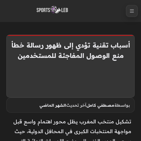
S
k
i
p
t
أسباب تقنية تؤدي إلى ظهور رسالة خطأ
o
منع الوصول المفاجئة للمستخدمين
c
o
n
t
e
n
بواسطة
مصطفي كامل
آخر تحديث
الشهر الماضي
t
تشكيل منتخب المغرب يظل محور اهتمام واسع قبل
مواجهة المنتخبات الكبرى في المحافل الدولية، حيث
يسعى المدير الفني إلى وضع اللمسات النهائية التي