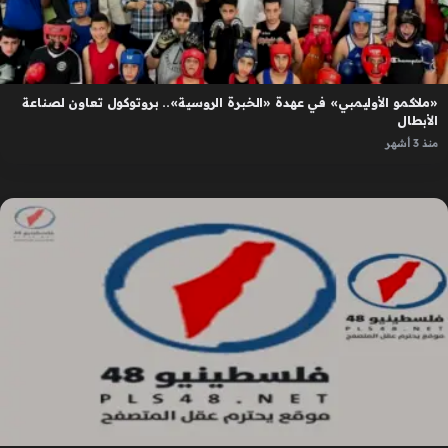
«ملاكمو الأوليمبي» في عهدة «الخبرة الروسية».. بروتوكول تعاون لصناعة
الأبطال
منذ 3 أشهر