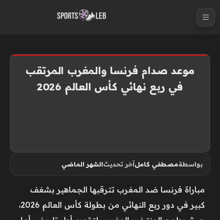
S
k
i
p
t
موعد صدام فرنسا والمغرب المرتقب
o
في ربع نهائي كأس العالم 2026
c
o
n
t
e
n
بواسطة
مصطفي كامل
آخر تحديث
الشهر الماضي
t
مباراة فرنسا ضد المغرب تترقبها الجماهير بشغف
كبير في دور ربع النهائي من بطولة كأس العالم 2026،
حيث يطمح المنتخب المغربي لتقديم أداء تاريخي أمام