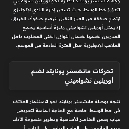
وجه مانشستر يونايتد أنظاره نحو أوريلين تشواميني
لتعزيز خط الوسط، حيث تسعى إدارة النادي الإنجليزي
لإتمام صفقة من العيار الثقيل لترميم صفوف الفريق،
إذ يمثل أوريلين تشواميني ركيزة أساسية يطمح
المدربون لضمها لضمان التوازن الفني المطلوب داخل
الملاعب الإنجليزية خلال الفترة القادمة من الموسم.
تحركات مانشستر يونايتد لضم
أوريلين تشواميني
تتجه بوصلة مانشستر يونايتد نحو الاستثمار المكثف
في خط الوسط، خاصة مع الحاجة الماسة لتعويض
غياب بعض العناصر الأساسية وتطوير منظومة الأداء،
ويرى القائمون على الملف الرياضي في النادي أن