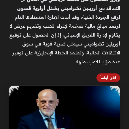
التعاقد مع أوريلين تشواميني يشكل أولوية قصوى
لرفع الجودة الفنية، وقد أبدت الإدارة استعدادها التام
لرصد مبالغ مالية ضخمة لإغراء اللاعب وتقديم عرض لا
يقاوم لإدارة الفريق الإسباني، إذ إن الحصول على توقيع
أوريلين تشواميني سيمثل ضربة قوية في سوق
الانتقالات الحالية، وتعتمد الخطة الإنجليزية على توفير
عدة مزايا للاعب، منها:
اقرأ أيضاً