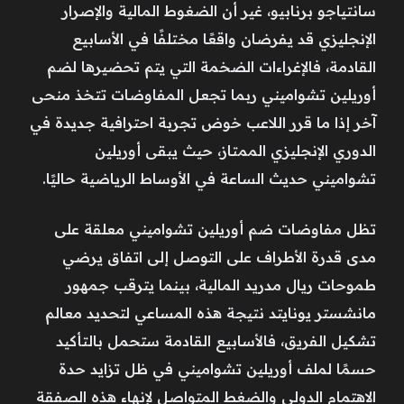
سانتياجو برنابيو، غير أن الضغوط المالية والإصرار
الإنجليزي قد يفرضان واقعًا مختلفًا في الأسابيع
القادمة، فالإغراءات الضخمة التي يتم تحضيرها لضم
أوريلين تشواميني ربما تجعل المفاوضات تتخذ منحى
آخر إذا ما قرر اللاعب خوض تجربة احترافية جديدة في
الدوري الإنجليزي الممتاز، حيث يبقى أوريلين
تشواميني حديث الساعة في الأوساط الرياضية حاليًا.
تظل مفاوضات ضم أوريلين تشواميني معلقة على
مدى قدرة الأطراف على التوصل إلى اتفاق يرضي
طموحات ريال مدريد المالية، بينما يترقب جمهور
مانشستر يونايتد نتيجة هذه المساعي لتحديد معالم
تشكيل الفريق، فالأسابيع القادمة ستحمل بالتأكيد
حسمًا لملف أوريلين تشواميني في ظل تزايد حدة
الاهتمام الدولي والضغط المتواصل لإنهاء هذه الصفقة