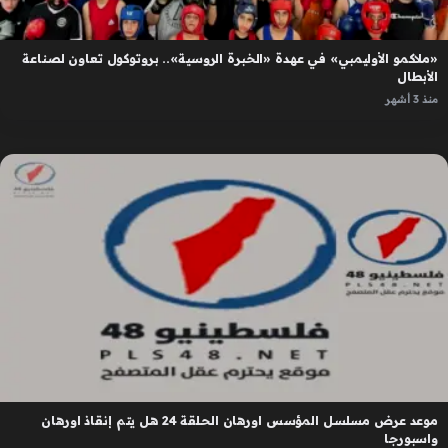
«ملاكمو الأوليمبي» في عهدة «الخبرة الروسية».. بروتوكول تعاون لصناعة
الأبطال
منذ 3 أشهر
موعد عرض مسلسل المؤسس اورهان الحلقة 24 هل يتم إنقاذ اورهان
واسبورجا