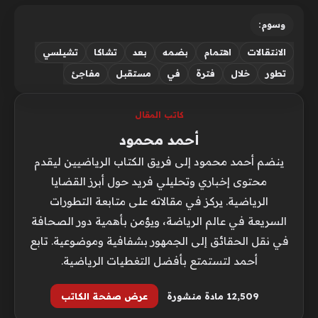
وسوم:
الانتقالات
اهتمام
بضمه
بعد
تشاكا
تشيلسي
تطور
خلال
فترة
في
مستقبل
مفاجئ
كاتب المقال
أحمد محمود
ينضم أحمد محمود إلى فريق الكتاب الرياضيين ليقدم
محتوى إخباري وتحليلي فريد حول أبرز القضايا
الرياضية. يركز في مقالاته على متابعة التطورات
السريعة في عالم الرياضة، ويؤمن بأهمية دور الصحافة
في نقل الحقائق إلى الجمهور بشفافية وموضوعية. تابع
أحمد لتستمتع بأفضل التغطيات الرياضية.
12٬509 مادة منشورة
عرض صفحة الكاتب