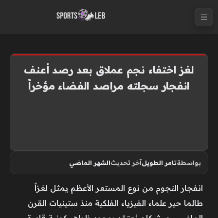
S
k
i
p
t
لغز اختفاء نجم عملاق بعد رصد أعنف
o
انفجار سجلته مراصد الفضاء مؤخراً
c
o
n
t
e
n
بواسطة
تامر الطويل
آخر تحديث
الشهر الماضي
t
انفجار النجوم من نوع المستعر الأعظم يمثل لغزاً
طالما حير علماء الفيزياء الفلكية منذ ستينيات القرن
الماضي، حيث كان يُعتقد بوجود ظواهر كونية قادرة