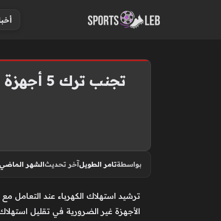
S
أخبا
k
i
p
t
o
تجنب ترك 5 أجهزة منزلية موصولة بمصدر الطاقة أثناء فترة النوم الطويلة
c
o
n
t
e
n
بواسطة
تامر الطويل
آخر تحديث
الشهر الماضي
t
ترشيد استهلاك الكهرباء عند التعامل مع
الأجهزة غير الضرورية في تقليل استهلاك 