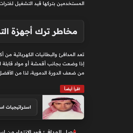
المستخدمين بتركها قيد التشغيل لفترات
مخاطر ترك أجهزة التدف
تعد المدافئ والبطانيات الكهربائية من 
إذا وضعت بجانب أقمشة أو مواد قابلة لل
من ضعف الدورة الدموية، لذا من الأفضل الا
اقرأ أيضاً
استراتيجيات اس
فصل المدافئ فور الانتهاء من است