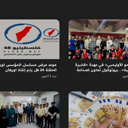
و الأوليمبي» في عهدة «الخبرة
موعد عرض مسلسل المؤسس اوره
ية».. بروتوكول تعاون لصناعة
الحلقة 24 هل يتم إنقاذ اورهان
ل
واسبورجا
منذ 3 أشهر