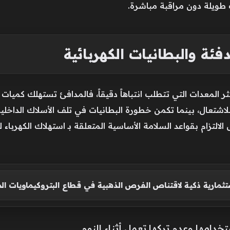
 طويلة دون مراقبة مباشرة.
ئة والبطانيات الكهربائية
أكثر المعدات التي تتطلب انتباهاً دقيقاً، فالمدافئ تستهلك ك
اشتعال، بينما تكمن خطورة البطانيات في تلف الأسلاك الداخلية
لتزام بقواعد السلامة الأساسية المتعلقة بـ استهلاك الكهرباء للأ
تثمارية ذكية لاقتناص الفرص الذهبية في قطاع البتروكيماويات ال
خدامها وعدم تركها تعمل أثناء النوم.