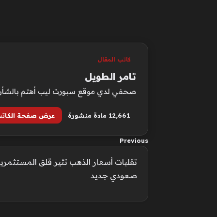
كاتب المقال
تامر الطويل
صحفي لدي موقع سبورت ليب أهتم بالشأن الع
12٬661 مادة منشورة
عرض صفحة الكات
Previous
تقلبات أسعار الذهب تثير قلق المستثم
صعودي جديد