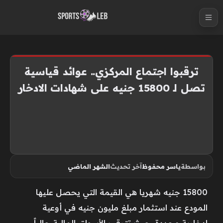
S
k
i
p
t
ترقبوا اجتماع المركزي.. عوائد قياسية
o
تصل لـ 15800 جنيه على شهادات الادخار
c
o
n
t
e
n
بواسطة
ياسر محفوظ
آخر تحديث
الشهر الماضي
t
15800 جنيه شهريا هي القيمة التي يحصل عليها
المودع عند استثمار مبلغ مليون جنيه في أوعية
ادخارية محددة، حيث تترقب الأسواق المالية حالياً