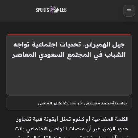
S
k
i
p
t
جيل الهمبرغر.. تحديات اجتماعية تواجه
o
الشباب في المجتمع السعودي المعاصر
c
o
n
t
e
n
بواسطة
محمد مصطفي
آخر تحديث
الشهر الماضي
t
الكلمة المفتاحية أم كلثوم تمثل أيقونة فنية تتجاوز
حدود الزمن، غير أن منصات التواصل الاجتماعي باتت
تعج بآراء سطحية تنتقص من هذه القامة العظيمة.