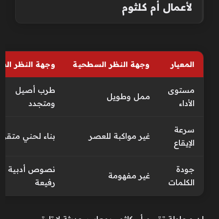
لأعمال أم كلثوم
المعيار
وجهة النظر السطحية
وجهة النظر الفن
مستوى
طرب أصيل
ممل وطويل
الأداء
ومتجدد
سرعة
غير مواكبة للعصر
بناء لحني متقن
الإيقاع
جودة
نصوص أدبية
غير مفهومة
الكلمات
رفيعة
إن محاولة تقييم أم كلثوم بمعايير حديثة لا تليق