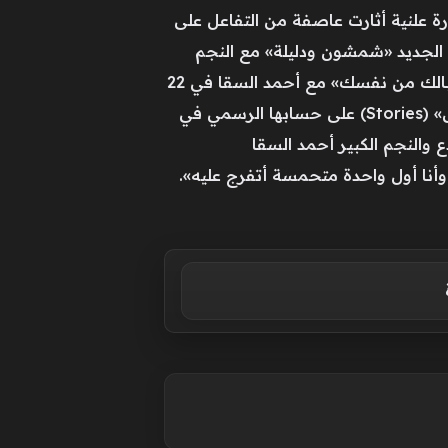
ة علنية أثارت عاصفة من التفاعل على
الجديد «شمشون ودليلة» مع النجم
أحمد العوضي (طليق ياسمين عبد العزيز) في 8 يوليو الجاري، بينما تستعد ياسمين لطرح فيلمها «خلي بالك من نفسك» مع أحمد السقا في 22
يوليو.ورغم الخلافات السابقة، حرصت مي عمر على إظهار روح الزمالة، حيث نشرت عبر خاصية «القصص» (Stories) على حسابها الرسمي في
 والنجم الكبير أحمد السقا
ا، وأنا أول واحدة متحمسة أتفرج عليه».