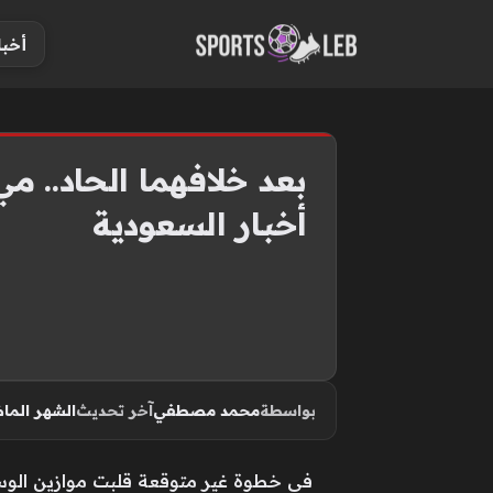
S
أخبا
k
i
p
t
o
بعد خلافهما الحاد.. 
c
أخبار السعودية
o
n
t
e
n
t
بواسطة
محمد مصطفي
آخر تحديث
الشهر الم
في خطوة غير متوقعة قلبت موازين الوسط