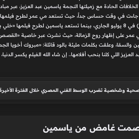
فات الحادة مع زميلتها النجمة ياسمين عبد العزيز، عبر مبادر
 جاءت في وقت حساس جداً، حيث تستعد مي عمر لطرح فيلمها 
 والسقا، وعلقت بكلمات مليئة بالود قائلة: «مبروك أخويا الجدع
العزيز اللي كلنا بنحب أفلامها.. إن شاء الله الفيلم يكسر الدني
حية وشخصية تضرب الوسط الفني المصري خلال الفترة الأخيرة
 وصمت غامض من ياسمين