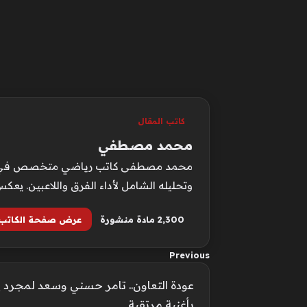
كاتب المقال
محمد مصطفي
محمد مصطفى كاتب رياضي متخصص في متابعة 
وتحليله الشامل لأداء الفرق واللاعبين. يع
2٬300 مادة منشورة
عرض صفحة الكاتب
Previous
عودة التعاون.. تامر حسني وسعد لمجرد 
بأغنية مرتقبة