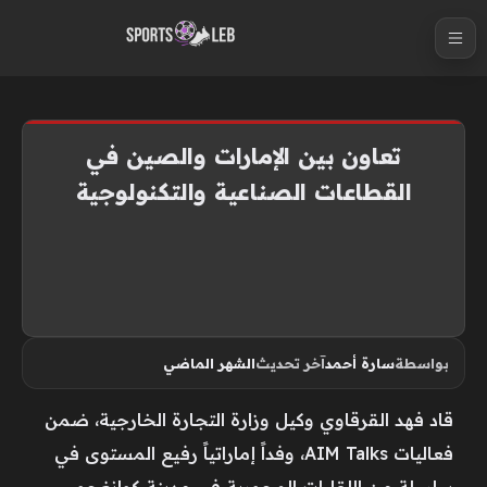
S
k
i
p
t
تعاون بين الإمارات والصين في
o
القطاعات الصناعية والتكنولوجية
c
o
n
t
e
n
بواسطة
سارة أحمد
آخر تحديث
الشهر الماضي
t
قاد فهد القرقاوي وكيل وزارة التجارة الخارجية، ضمن
فعاليات AIM Talks، وفداً إماراتياً رفيع المستوى في
سلسلة من اللقاءات المحورية في مدينة كوانغجو،