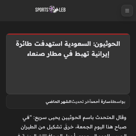
S
k
i
p
t
الحوثيون: السعودية استهدفت طائرة
o
إيرانية تهبط في مطار صنعاء
c
o
n
t
e
n
بواسطة
سارة أحمد
آخر تحديث
الشهر الماضي
t
وقال المتحدث باسم الحوثيين يحيى سريع: “في
صباح هذا اليوم الجمعة، خرقَ تشكيل من الطيران
الحربي للعدو السعودي أجواء المحافظات اليمنية في