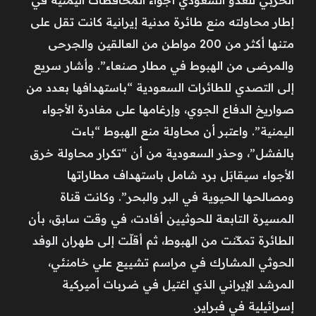
إطار محاولته منع طائرة مدنية إيرانية كانت تقل على
متنها أكثر من 200 مواطن من العالقين والجرحى
والمرضى من الهبوط في مطار صنعاء”. وأشار سريع
إلى التصدي للطائرات السعودية “باستهدافها بعدد من
صواريخ الدفاع الجوي، وإرغامها على مغادرة الأجواء
اليمنية”. واعتبر أن محاولة منع الهبوط “باءت
بالفشل”، وحذر السعودية من أن “تكرار محاولة خرق
الأجواء سيقابَل برد شامل باستهداف مطاراتها
ومصالحها الحيوية في البر والبحر”. وكانت قناة
المسيرة التابعة للحوثيين أفادت، في وقت سابق، بأن
الطائرة تمكّنت من الهبوط، ثم أقلّت إلى طهران الوفد
الحوثي المشارك في مراسم تشييع علي خامنئي،
المرشد الإيراني الذي اغتيل في ضربات أميركية
إسرائيلية في فبراير.