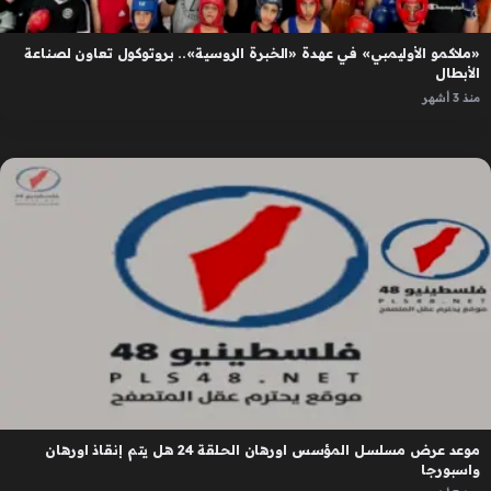
«ملاكمو الأوليمبي» في عهدة «الخبرة الروسية».. بروتوكول تعاون لصناعة
الأبطال
منذ 3 أشهر
موعد عرض مسلسل المؤسس اورهان الحلقة 24 هل يتم إنقاذ اورهان
واسبورجا