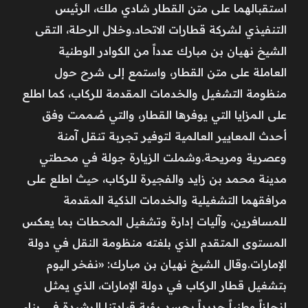
استقبالهما على متن القطار شادي ملك، الرئيس
التنفيذي لشركة قطارات الاتحاد.وخلال الرحلة، التقى
الشيخ نهيان بن مبارك عدداً من الكوادر الوطنية
العاملة على متن القطار، واستمع إلى شرح حول
منظومة التشغيل والخدمات المقدمة للركاب، كما اطلع
على المزايا التي يوفرها القطار، والتي صُممت وفق
أحدث المعايير العالمية لتوفير تجربة تنقل آمنة
وعصرية ومريحة.وشملت الزيارة جولة في محطتي
مدينة محمد بن زايد والفجيرة للركاب، حيث اطلع على
مرافقهما التشغيلية والخدمات الذكية المقدمة
للمسافرين، وآليات إدارة وتشغيل المحطات بما يعكس
المستوى المتقدم الذي بلغته منظومة النقل في دولة
الإمارات.وقال الشيخ نهيان بن مبارك: «نفخر اليوم
بتشغيل قطار الركاب في دولة الإمارات، الذي يمثل
إنجازاً وطنياً جديداً يجسد رؤية قيادتنا الرشيدة في بناء