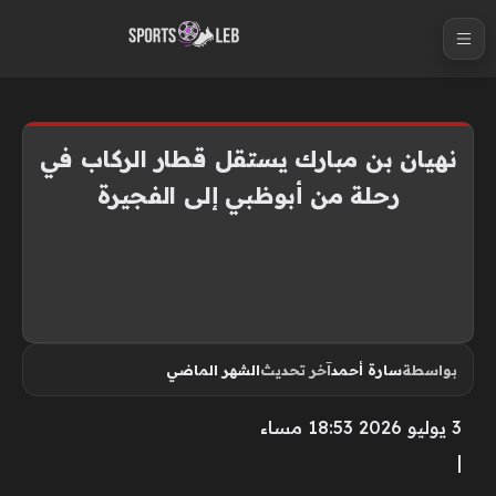
S
k
i
p
t
نهيان بن مبارك يستقل قطار الركاب في
o
رحلة من أبوظبي إلى الفجيرة
c
o
n
t
e
n
بواسطة
سارة أحمد
آخر تحديث
الشهر الماضي
t
3 يوليو 2026 18:53 مساء
|