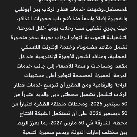
للمستقبل.وشهدت خدمات قطار الركاب بين أبوظبي
والفجيرة إقبالاً واسعاً منذ فتح باب حجوزات التذاكر،
حيث يجري تشغيل ست رحلات يومياً خلال المرحلة
التشغيلية التمهيدية، لتوفر للركاب تجربة سفر متطورة
تشمل مقاعد مضمونة، وخدمة الإنترنت اللاسلكي
المجانية، ومنافذ لشحن الأجهزة الإلكترونية عند كل
مقعد، ومساحات واسعة للأمتعة، إلى جانب خدمات
الدرجة المميزة المصممة لتوفير أعلى مستويات
الراحة والرفاهية.ومن المقرر أن تتوسع خدمات قطار
الركاب لتشمل تشغيل محطتي دبي والذيد اعتباراً من
30 سبتمبر 2026، ومحطات منطقة الظفرة اعتباراً من
30 ديسمبر 2026، على أن تستكمل الشبكة افتتاح
محطة الشارقة في 30 مارس 2027، بما يعزز الربط
بين مختلف إمارات الدولة، ويدعم مسيرة التنمية