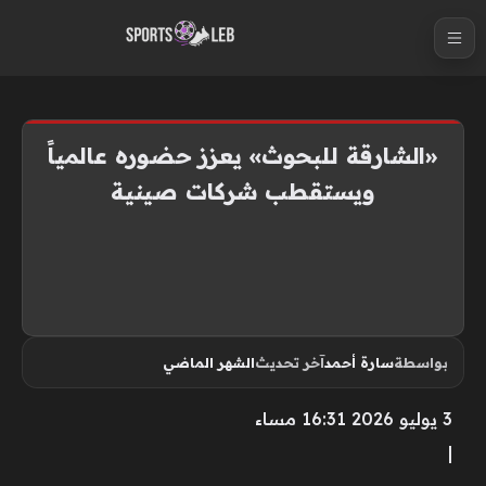
S
k
i
p
t
«الشارقة للبحوث» يعزز حضوره عالمياً
o
ويستقطب شركات صينية
c
o
n
t
e
n
بواسطة
سارة أحمد
آخر تحديث
الشهر الماضي
t
3 يوليو 2026 16:31 مساء
|