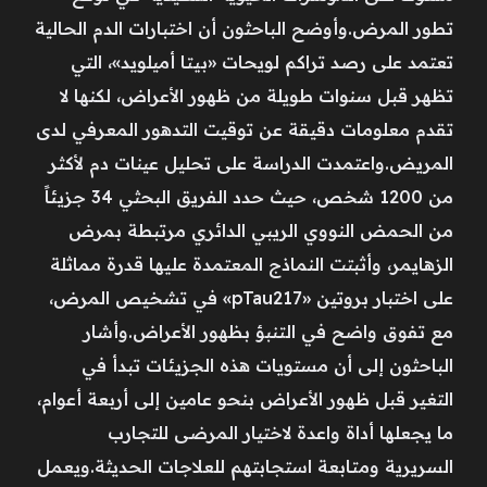
تطور المرض.وأوضح الباحثون أن اختبارات الدم الحالية
تعتمد على رصد تراكم لويحات «بيتا أميلويد»، التي
تظهر قبل سنوات طويلة من ظهور الأعراض، لكنها لا
تقدم معلومات دقيقة عن توقيت التدهور المعرفي لدى
المريض.واعتمدت الدراسة على تحليل عينات دم لأكثر
من 1200 شخص، حيث حدد الفريق البحثي 34 جزيئاً
من الحمض النووي الريبي الدائري مرتبطة بمرض
الزهايمر، وأثبتت النماذج المعتمدة عليها قدرة مماثلة
على اختبار بروتين «pTau217» في تشخيص المرض،
مع تفوق واضح في التنبؤ بظهور الأعراض.وأشار
الباحثون إلى أن مستويات هذه الجزيئات تبدأ في
التغير قبل ظهور الأعراض بنحو عامين إلى أربعة أعوام،
ما يجعلها أداة واعدة لاختيار المرضى للتجارب
السريرية ومتابعة استجابتهم للعلاجات الحديثة.ويعمل