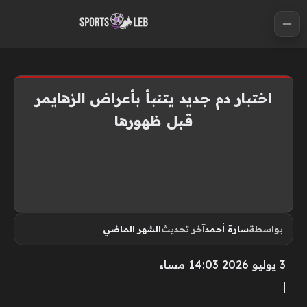
S
k
i
p
t
اختبار دم جديد يتنبأ بأعراض الزهايمر
o
قبل ظهورها
c
o
n
t
e
n
بواسطة
سارة أحمد
آخر تحديث
الشهر الماضي
t
3 يوليو 2026 14:03 مساء
|