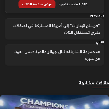
2٬891 مادة منشورة
عرض صفحة الكاتب
Previous
“فرسان الإمارات” إلى أمريكا للمشاركة في احتفالات
ذكرى الاستقلال الـ250
التالي
«مجموعة الشارقة» تنال جوائز عالمية ضمن «هوت
غراندور»
مقالات مشابهة