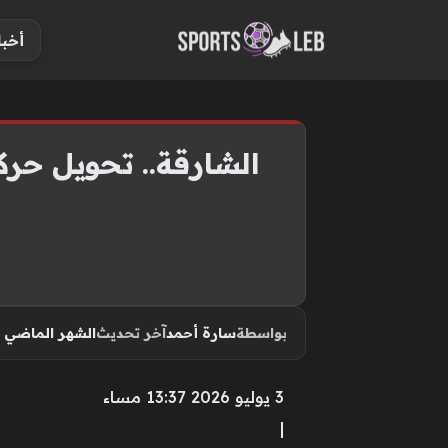
S
أخبا
k
i
p
t
o
الشارقة.. تحويل حرك
c
o
n
t
e
n
بواسطة
سارة أحمد
آخر تحديث
الشهر الماضي
t
3 يوليو 2026 13:37 مساء
|