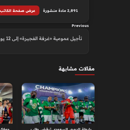
2٬891 مادة منشورة
عرض صفحة الكاتب
Previous
تأجيل عمومية «غرفة الفجيرة» إلى 12 يوليو الجاري
مقالات مشابهة
رابطة الدوري السعودي ترفض طلب
«ملاكم