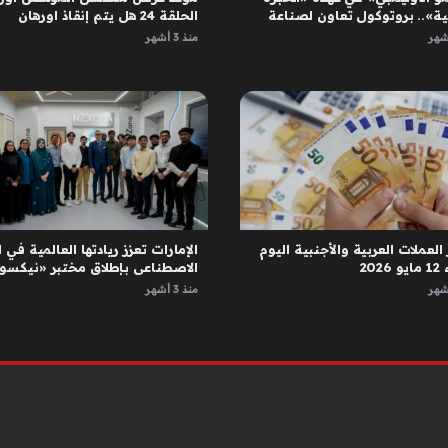
ية».. بروتوكول تعاون لصناعة
الحلقة 24 هل يتم إنقاذ اورهان
ل
واسبورجا
منذ 3 أشهر
العملات العربية والأجنبية اليوم
الإمارات تعزز ريادتها العالمية في ا
2026
الاصطناعي بإطلاق مختبر «نيكسور
في دبي
منذ 3 أشهر